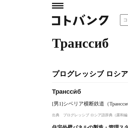
Транссиб
プログレッシブ ロシ
Трансси́б
[男1]シベリア横断鉄道（Транссиби́рск
出典
プログレッシブ ロシア語辞典（露和編
住宅外壁パネルの製造・管理スタ