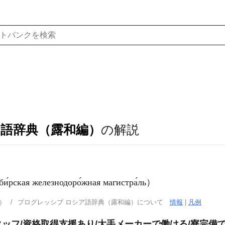
ア語辞典（露和編）
の解説
ая железнодоро́жная магистра́ль）
）
プログレッシブ ロシア語辞典（露和編）について
情報
|
凡例
ッフ/資格取得支援あり/大手メーカーで働ける/寮完備