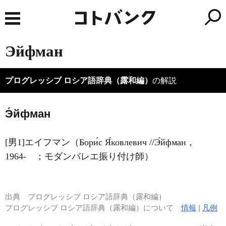
Эйфман
プログレッシブ ロシア語辞典（露和編）
の解説
Э́йфман
[男1]エイフマン（Бори́с Я́ковлевич //Э́йфман，
1964‐ ；モダンバレエ振り付け師）
出典
プログレッシブ ロシア語辞典（露和編）
プログレッシブ ロシア語辞典（露和編）について
情報
|
凡例