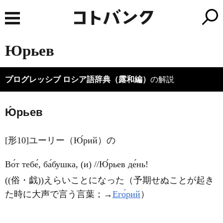
Юрьев
プログレッシブ ロシア語辞典（露和編）
の解説
Ю́рьев
[形10]ユーリー（Ю́рий）の
Во́т тебе́, ба́бушка, (и) //Ю́рьев де́нь!
((俗・戯))えらいことになった（予期せぬことが起き
た時に大声で言う言葉；→
Его́рий
）