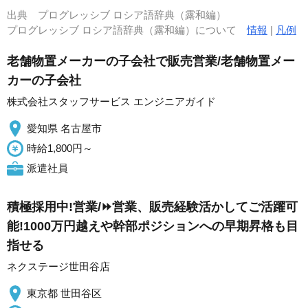
出典
プログレッシブ ロシア語辞典（露和編）
プログレッシブ ロシア語辞典（露和編）について
情報
|
凡例
老舗物置メーカーの子会社で販売営業/老舗物置メー
カーの子会社
株式会社スタッフサービス エンジニアガイド
愛知県 名古屋市
時給1,800円～
派遣社員
積極採用中!営業/⏩️営業、販売経験活かしてご活躍可
能!1000万円越えや幹部ポジションへの早期昇格も目
指せる
ネクステージ世田谷店
東京都 世田谷区