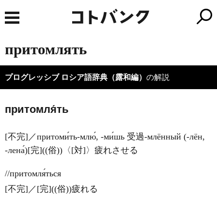
притомлять
プログレッシブ ロシア語辞典（露和編）
の解説
притомля́ть
[不完]／притоми́ть-млю́, -ми́шь 受過-млённый (-лён,
-лена́)[完]((俗))〈[対]〉疲れさせる
//притомля́ться
[不完]／[完]((俗))疲れる