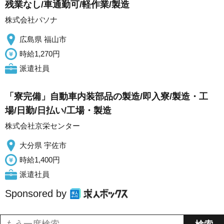
残業なし/車通勤可/軽作業/製造
株式会社パソナ
広島県 福山市
時給1,270円
派遣社員
「寮完備」自動車内装部品の製造/即入寮/製造・工
場/日勤/日払い/工場・製造
株式会社京栄センター
大分県 宇佐市
時給1,400円
派遣社員
Sponsored by