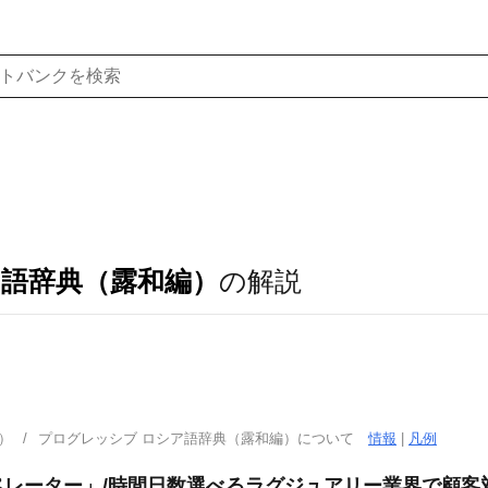
ア語辞典（露和編）
の解説
）
プログレッシブ ロシア語辞典（露和編）について
情報
|
凡例
ペレーター」/時間日数選べるラグジュアリー業界で顧客