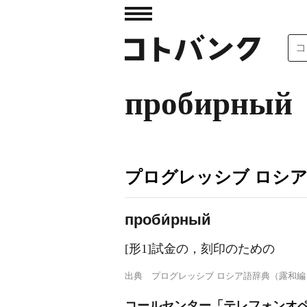
пробирный
プログレッシブ ロシ
проби́рный
[形1]試金の，刻印のための
出典
プログレッシブ ロシア語辞典（露和編
コールセンター「テレフォンオ