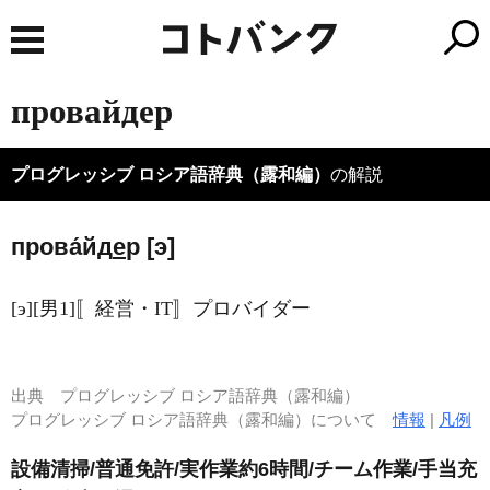
провайдер
プログレッシブ ロシア語辞典（露和編）
の解説
прова́йд
е
р [э]
[э][男1]〚経営・IT〛プロバイダー
出典
プログレッシブ ロシア語辞典（露和編）
プログレッシブ ロシア語辞典（露和編）について
情報
|
凡例
設備清掃/普通免許/実作業約6時間/チーム作業/手当充