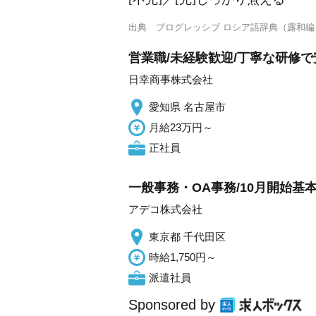
出典
プログレッシブ ロシア語辞典（露和編
営業職/未経験歓迎/丁寧な研修
日幸商事株式会社
愛知県 名古屋市
月給23万円～
正社員
一般事務・OA事務/10月開始基
アデコ株式会社
東京都 千代田区
時給1,750円～
派遣社員
Sponsored by