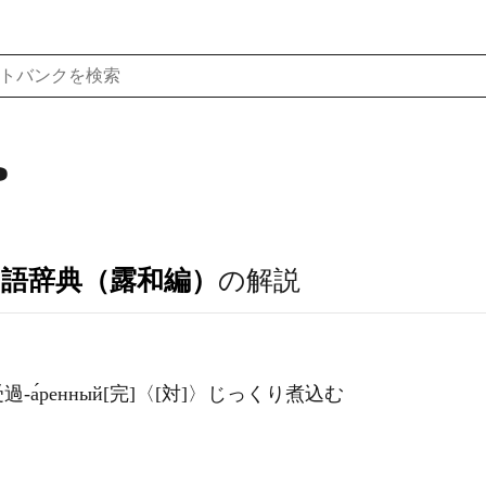
ь
ア語辞典（露和編）
の解説
ришь 受過-а́ренный[完]〈[対]〉じっくり煮込む