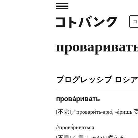
провариват
プログレッシブ ロシ
прова́ривать
[不完]／провари́ть-арю́, -а́
//прова́риваться
[不完]／[完]しっかり煮える