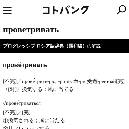
проветривать
プログレッシブ ロシア語辞典（露和編）
の解説
прове́тривать
[不完]／прове́трить-рю, -ришь 命-ри 受過-ренный[完]
〈[対]〉換気する；風に当てる
//прове́триваться
[不完]／[完]
①換気される；風に当たる
②リフレッシュする