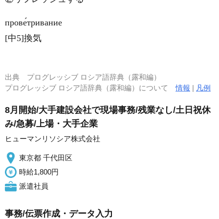
прове́тривание
[中5]換気
出典
プログレッシブ ロシア語辞典（露和編）
プログレッシブ ロシア語辞典（露和編）について
情報
|
凡例
8月開始/大手建設会社で現場事務/残業なし/土日祝休
み/急募/上場・大手企業
ヒューマンリソシア株式会社
東京都 千代田区
時給1,800円
派遣社員
事務/伝票作成・データ入力