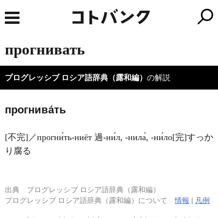
прогнивать
プログレッシブ ロシア語辞典（露和編）
の解説
прогнива́ть
[不完]／прогни́ть-ниёт 過-ни́л, -нила́, -ни́ло[完]すっか
り腐る
出典
プログレッシブ ロシア語辞典（露和編）
プログレッシブ ロシア語辞典（露和編）について
情報
|
凡例