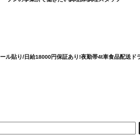
ル貼り/日給18000円保証あり!夜勤帯4t車食品配送ド