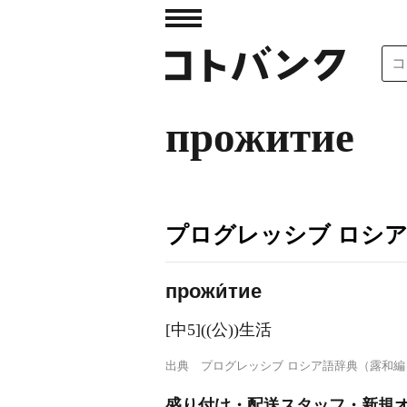
прожитие
プログレッシブ ロシ
прожи́тие
[中5]((公))生活
出典
プログレッシブ ロシア語辞典（露和編
盛り付け・配送スタッフ・新規オ