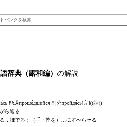
ア語辞典（露和編）
の解説
шла́сь 能過проше́дшийся 副分пройдя́сь[完]((話))
ながら通る
加える，撫でる；（手・指を）…にすべらせる