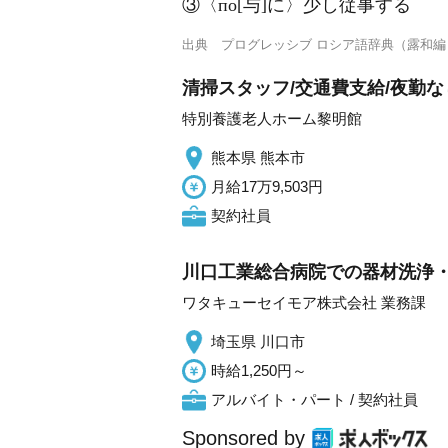
③〈по[与]に〉少し従事する
出典
プログレッシブ ロシア語辞典（露和編
清掃スタッフ/交通費支給/夜勤な
特別養護老人ホーム黎明館
熊本県 熊本市
月給17万9,503円
契約社員
川口工業総合病院での器材洗浄
ワタキューセイモア株式会社 業務課
埼玉県 川口市
時給1,250円～
アルバイト・パート / 契約社員
Sponsored by