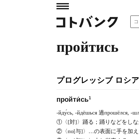
пройтись
プログレッシブ ロシ
1
пройти́сь
-йду́сь, -йдёшься 過прошёлся, -
①〈[対]〉踊る；踊りなどをし
②〈по[与]〉…の表面に手を