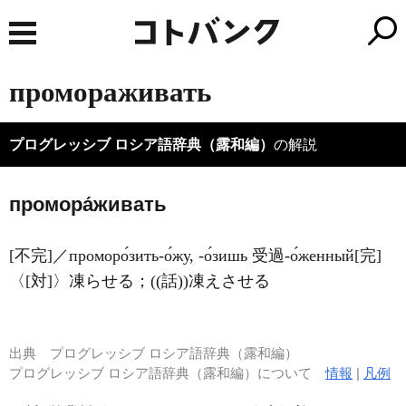
промораживать
プログレッシブ ロシア語辞典（露和編）
の解説
промора́живать
[不完]／проморо́зить-о́жу, -о́зишь 受過-о́женный[完]
〈[対]〉凍らせる；((話))凍えさせる
出典
プログレッシブ ロシア語辞典（露和編）
プログレッシブ ロシア語辞典（露和編）について
情報
|
凡例