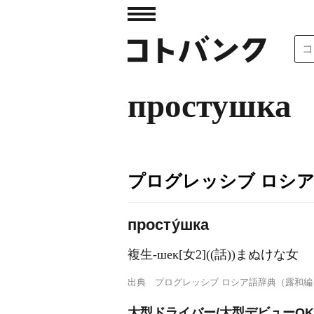
простушка
プログレッシブ ロシ
просту́шка
複生-шек[女2]((話))まぬけな女
出典
プログレッシブ ロシア語辞典（露和編
大型ドライバー/大型デビューOK/