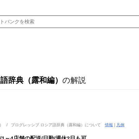
ア語辞典（露和編）
の解説
）
プログレッシブ ロシア語辞典（露和編）について
情報
|
凡例
1～4店舗の配送/日勤/週休2日も可