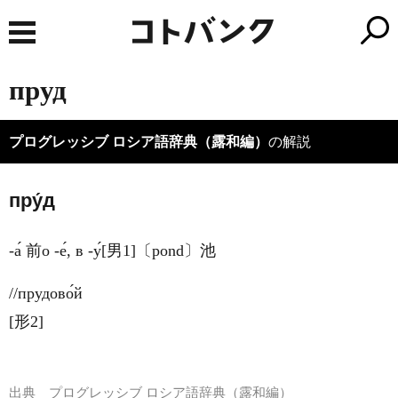
пруд
プログレッシブ ロシア語辞典（露和編）
の解説
пру́д
-а́ 前о -е́, в -у́[男1]〔pond〕池
//прудово́й
[形2]
出典
プログレッシブ ロシア語辞典（露和編）