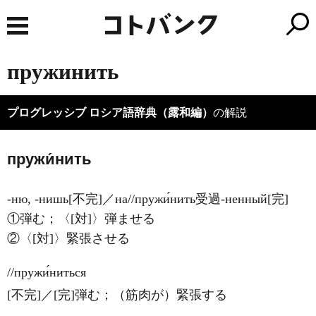
пружинить
プログレッシブ ロシア語辞典（露和編）
の解説
пружи́нить
-ню, -нишь[不完]／на//пружи́нить受過-ненный[完]
①弾む；〈[対]〉弾ませる
②〈[対]〉緊張させる
//пружи́ниться
[不完]／[完]弾む；（筋肉が）緊張する