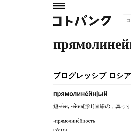
прямолине
プログレッシブ ロシ
прямолине́йн|ый
短-е́ен, -е́йна[形1]直線の，真
‐прямолине́йность
[女10]