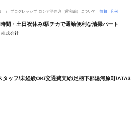
）
プログレッシブ ロシア語辞典（露和編）について
情報
|
凡例
4時間・土日祝休み/駅チカで通勤便利な清掃パート
ト株式会社
タッフ/未経験OK/交通費支給/足柄下郡湯河原町/ATA3