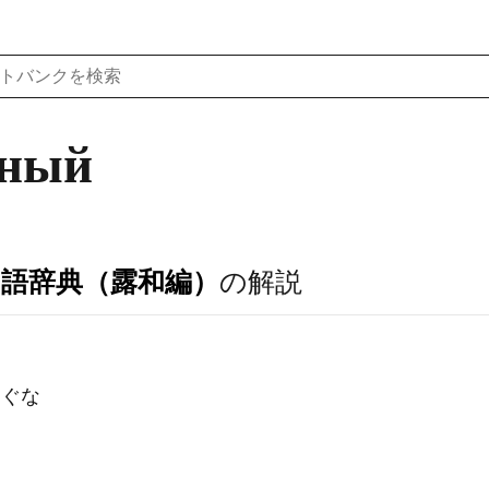
йный
ア語辞典（露和編）
の解説
っすぐな