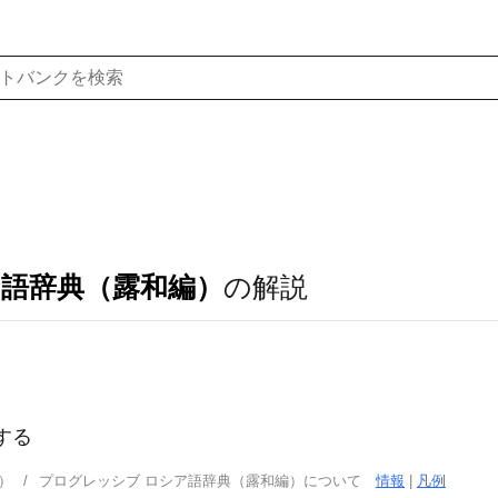
ア語辞典（露和編）
の解説
をする
）
プログレッシブ ロシア語辞典（露和編）について
情報
|
凡例