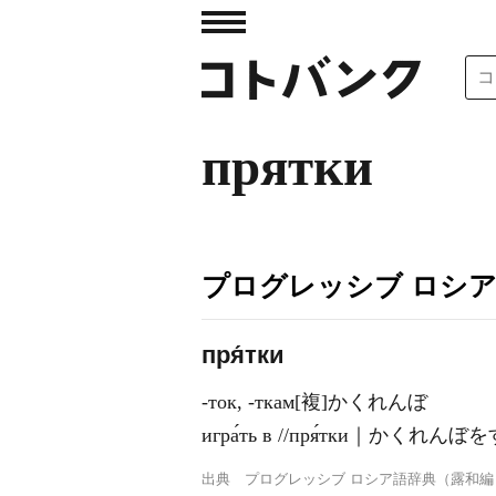
прятки
プログレッシブ ロシ
пря́тки
-ток, -ткам[複]かくれんぼ
игра́ть в //пря́тки｜かくれんぼ
出典
プログレッシブ ロシア語辞典（露和編