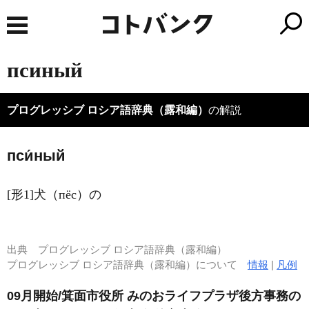
псиный
プログレッシブ ロシア語辞典（露和編）
の解説
пси́ный
[形1]犬（пёс）の
出典
プログレッシブ ロシア語辞典（露和編）
プログレッシブ ロシア語辞典（露和編）について
情報
|
凡例
09月開始/箕面市役所 みのおライフプラザ後方事務の