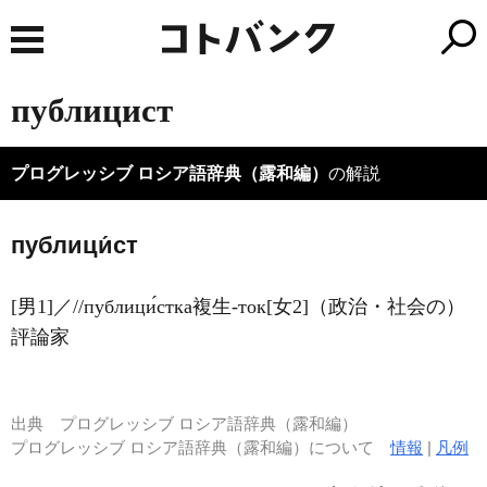
публицист
プログレッシブ ロシア語辞典（露和編）
の解説
публици́ст
[男1]／//публици́стка複生-ток[女2]（政治・社会の）
評論家
出典
プログレッシブ ロシア語辞典（露和編）
プログレッシブ ロシア語辞典（露和編）について
情報
|
凡例