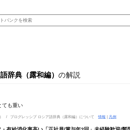
ア語辞典（露和編）
の解説
；とても重い
）
プログレッシブ ロシア語辞典（露和編）について
情報
|
凡例
フ・有給消化率高い「正社員/賞与年2回」未経験歓迎/髪