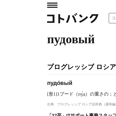
пудовый
プログレッシブ ロシ
пудо́вый
[形1]1プード（пу́д）の重さの
出典
プログレッシブ ロシア語辞典（露和編
「27卒」ITサポート事務スタッ