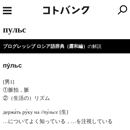
пульс
プログレッシブ ロシア語辞典（露和編）
の解説
пу́льс
[男1]
①脈拍，脈
②（生活の）リズム
держа́ть ру́ку на
//пу́льсе
[生]
…についてよく知っている，…を注視している