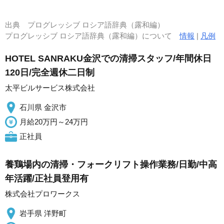
出典
プログレッシブ ロシア語辞典（露和編）
プログレッシブ ロシア語辞典（露和編）について
情報
|
凡例
HOTEL SANRAKU金沢での清掃スタッフ/年間休日
120日/完全週休二日制
太平ビルサービス株式会社
石川県 金沢市
月給20万円～24万円
正社員
養鶏場内の清掃・フォークリフト操作業務/日勤/中高
年活躍/正社員登用有
株式会社プロワークス
岩手県 洋野町