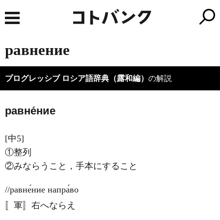
равнение
プログレッシブ ロシア語辞典（露和編）
の解説
равне́ние
[中5]
①整列
②みならうこと，手本にすること
//равне́ние напра́во
〚軍〛右へならえ