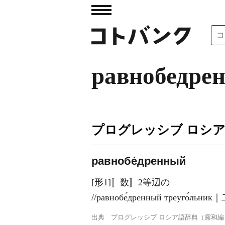
равнобедре
プログレッシブ ロシ
равнобе́дренный
[形1]〚数〛2等辺の
//равнобе́дренный треуго́л
出典
プログレッシブ ロシア語辞典（露和編