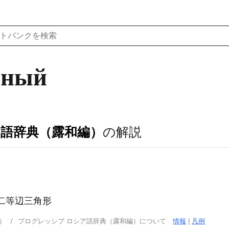
нный
ア語辞典（露和編）
の解説
ьник｜二等辺三角形
）
プログレッシブ ロシア語辞典（露和編）について
情報
|
凡例