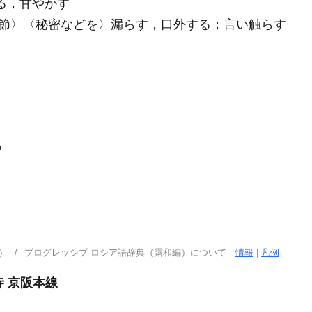
める，甘やかす
／что̀節〉〈秘密などを〉漏らす，口外する；言い触らす
る
）
プログレッシブ ロシア語辞典（露和編）について
情報
|
凡例
寺 京阪本線