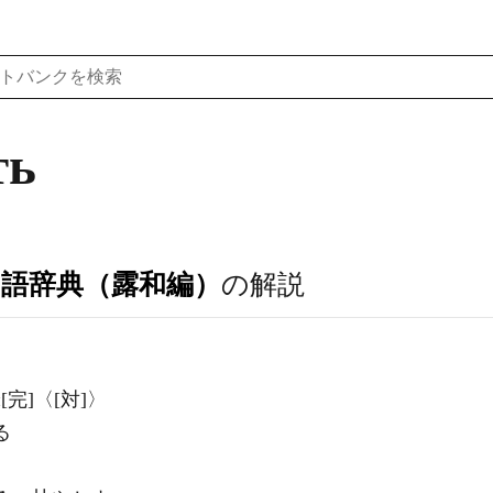
ть
ア語辞典（露和編）
の解説
ый[完]〈[対]〉
る