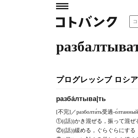
разбалтыва
プログレッシブ ロシ
разба́лтыва|ть
[不完]／разболта́ть受過-о́лтанн
①((話))かき混ぜる，振って混ぜ
②((話))緩める，ぐらぐらにする