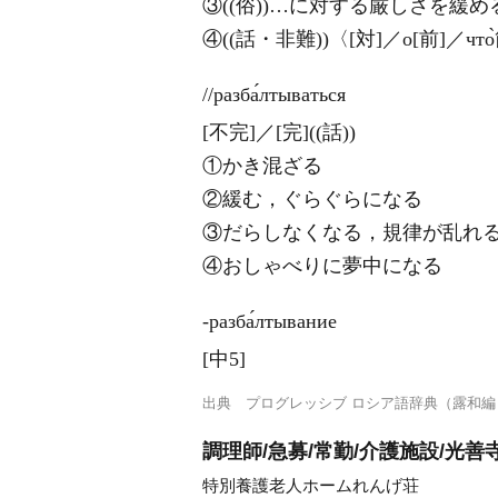
③((俗))…に対する厳しさを緩
④((話・非難))〈[対]／о[前]
//разба́лтываться
[不完]／[完]((話))
①かき混ざる
②緩む，ぐらぐらになる
③だらしなくなる，規律が乱れ
④おしゃべりに夢中になる
‐разба́лтывание
[中5]
出典
プログレッシブ ロシア語辞典（露和編
調理師/急募/常勤/介護施設/光善
特別養護老人ホームれんげ荘