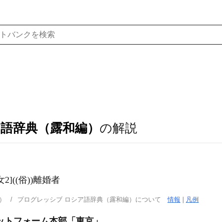
ア語辞典（露和編）
の解説
[女2]((俗))離婚者
）
プログレッシブ ロシア語辞典（露和編）について
情報
|
凡例
ットフォーム本部「東京」