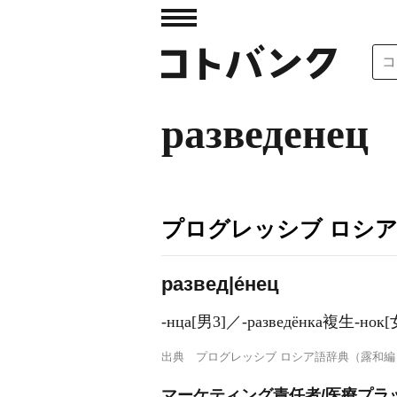
разведенец
プログレッシブ ロシ
развед|е́нец
-нца[男3]／‐разведёнка複生-нок
出典
プログレッシブ ロシア語辞典（露和編
マーケティング責任者/医療プラ