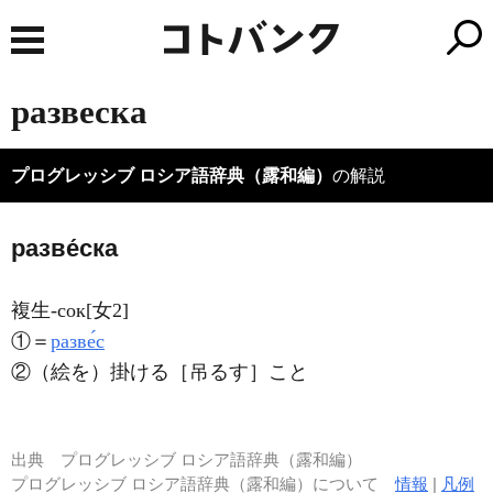
развеска
プログレッシブ ロシア語辞典（露和編）
の解説
разве́ска
複生-сок[女2]
①＝
разве́с
②（絵を）掛ける［吊るす］こと
出典
プログレッシブ ロシア語辞典（露和編）
プログレッシブ ロシア語辞典（露和編）について
情報
|
凡例