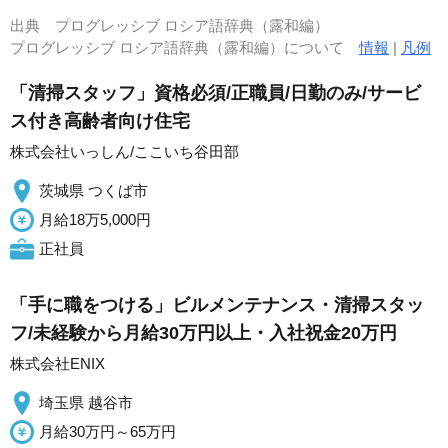
出典
プログレッシブ ロシア語辞典（露和編）
プログレッシブ ロシア語辞典（露和編）について
情報
|
凡例
「清掃スタッフ」資格必須/正職員/日勤のみ/サービ
ス付き高齢者向け住宅
株式会社いっしん/ここいち谷田部
茨城県 つくば市
月給18万5,000円
正社員
「手に職をつける」ビルメンテナンス・清掃スタッ
フ/未経験から月給30万円以上・入社祝金20万円
株式会社ENIX
埼玉県 越谷市
月給30万円～65万円