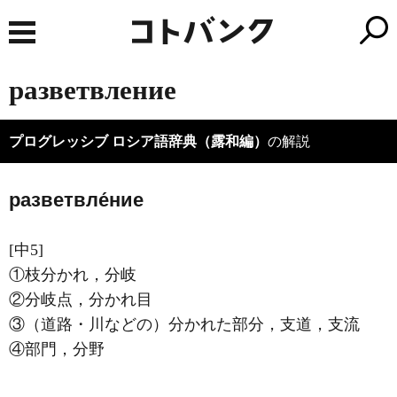
разветвление
プログレッシブ ロシア語辞典（露和編）
の解説
разветвле́ние
[中5]
①枝分かれ，分岐
②分岐点，分かれ目
③（道路・川などの）分かれた部分，支道，支流
④部門，分野