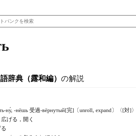
ть
ア語辞典（露和編）
の解説
́ть-ну́, -нёшь 受過-вёрнутый[完]〔unroll, expand〕〈[対]
〉広げる，開く
げる