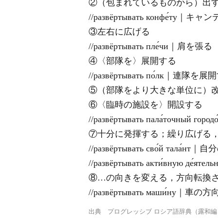
②（包まれているものから）出
//развёртывать конфе́т
③左右に広げる
//развёртывать пле́чи｜肩を張る
④〈部隊を〉展開する
//развёртывать по́лк｜連隊を
⑤（部隊をより大きな単位に）
⑥〈臨時の施設を〉開設する
//развёртывать пала́точный
⑦十分に発揮する；繰り広げる
//развёртывать сво́й тала
//развёртывать акти́вную 
⑧…の向きを変える，方向転換
//развёртывать маши́ну｜車
出典
プログレッシブ ロシア語辞典（露和編