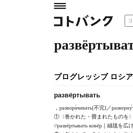
развёртыва
プログレッシブ ロシ
развёртывать
，развора́чивать[不完]／разверну
①〈巻かれた・畳まれたものを
//развёртывать ковёр｜絨毯を広