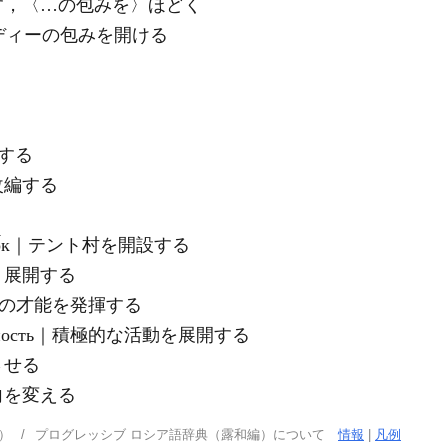
す，〈…の包みを〉ほどく
у｜キャンディーの包みを開ける
展開する
改編する
 городо́к｜テント村を開設する
，展開する
́нт｜自分の才能を発揮する
де́ятельность｜積極的な活動を展開する
させる
の方向を変える
）
プログレッシブ ロシア語辞典（露和編）について
情報
|
凡例