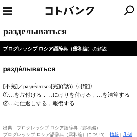
разделываться
プログレッシブ ロシア語辞典（露和編）
の解説
разде́лываться
[不完]／разде́латься[完]((話))〈с[造]〉
①…を片付ける，…にけりを付ける，…を清算する
②…に仕返しする，報復する
出典
プログレッシブ ロシア語辞典（露和編）
プログレッシブ ロシア語辞典（露和編）について
情報
|
凡例