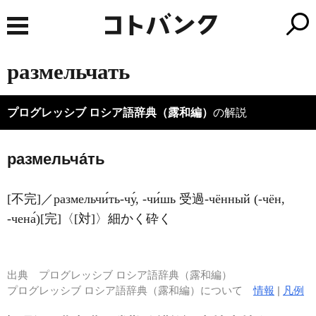
размельчать
プログレッシブ ロシア語辞典（露和編）
の解説
размельча́ть
[不完]／размельчи́ть-чу́, -чи́шь 受過-чённый (-чён,
-чена́)[完]〈[対]〉細かく砕く
出典
プログレッシブ ロシア語辞典（露和編）
プログレッシブ ロシア語辞典（露和編）について
情報
|
凡例