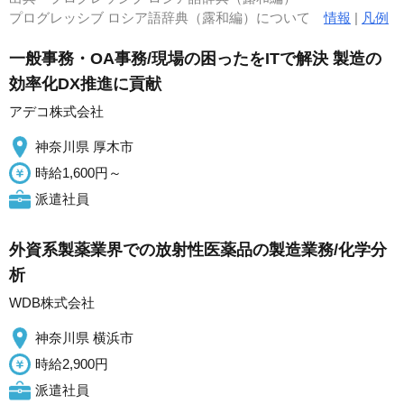
プログレッシブ ロシア語辞典（露和編）について
情報
|
凡例
一般事務・OA事務/現場の困ったをITで解決 製造の
効率化DX推進に貢献
アデコ株式会社
神奈川県 厚木市
時給1,600円～
派遣社員
外資系製薬業界での放射性医薬品の製造業務/化学分
析
WDB株式会社
神奈川県 横浜市
時給2,900円
派遣社員