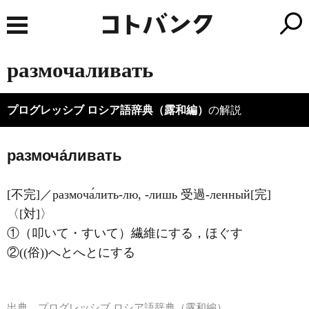
размочаливать
プログレッシブ ロシア語辞典（露和編）
の解説
размоча́ливать
[不完]／размоча́лить-лю, -лишь 受過-ленный[完]
〈[対]〉
①（叩いて・すいて）繊維にする，ほぐす
②((俗))へとへとにする
出典
プログレッシブ ロシア語辞典（露和編）