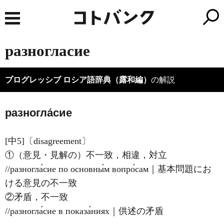
разногласие
プログレッシブ ロシア語辞典（露和編）
の解説
разногла́сие
[中5]〔disagreement〕
①（意見・見解の）不一致，相違，対立
//разногла́сие по основны́м вопро́сам｜基本問題にお
ける意見の不一致
②矛盾，不一致
//разногла́сие в показа́ниях｜供述の矛盾