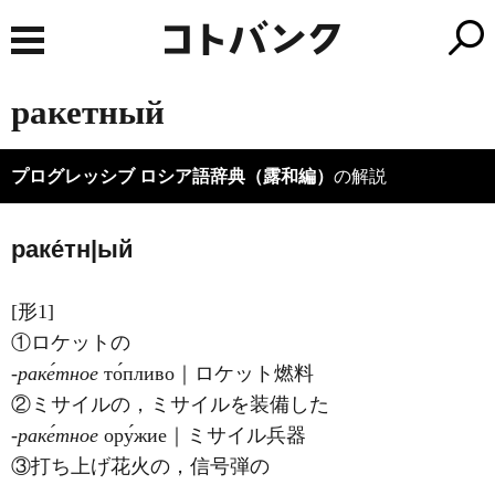
ракетный
プログレッシブ ロシア語辞典（露和編）
の解説
раке́тн|ый
[形1]
①ロケットの
‐раке́тное
то́пливо｜ロケット燃料
②ミサイルの，ミサイルを装備した
‐раке́тное
ору́жие｜ミサイル兵器
③打ち上げ花火の，信号弾の