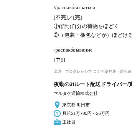
//распако́вываться
[不完]／[完]
①((話))自分の荷物をほどく
②（包装・梱包などが）ほどけ
‐распако́вывание
[中5]
出典
プログレッシブ ロシア語辞典（露和編
夜勤の3tルート配送ドライバー/
マルタケ運輸株式会社
東京都 町田市
月給31万790円～36万円
正社員