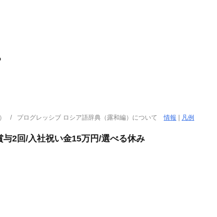
る
）
プログレッシブ ロシア語辞典（露和編）について
情報
|
凡例
賞与2回/入社祝い金15万円/選べる休み