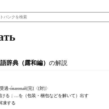
ать
ア語辞典（露和編）
の解説
ешь 受過-о́ванный[完]〈[対]〉
開ける；…を（包装・梱包などを解いて）出す
〉解凍する