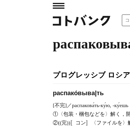
распаковыв
プログレッシブ ロシ
распако́выва|ть
[不完]／распакова́ть-ку́ю, -ку́
①〈包装・梱包などを〉解く，
②((完))〚コン〛〈ファイルを