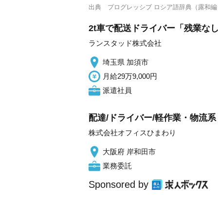
出典
プログレッシブ ロシア語辞典（露和編
2t車で配送ドライバー「残業な
ランスタッド株式会社
埼玉県 加須市
月給29万9,000円
派遣社員
配達/ドライバー/軽作業・物流
株式会社オフィスひまわり
大阪府 岸和田市
業務委託
Sponsored by