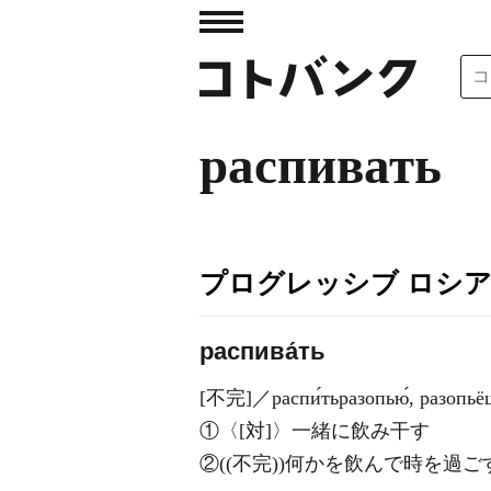
распивать
プログレッシブ ロシ
распива́ть
[不完]／распи́тьразопью́, разопьёшь 命
①〈[対]〉一緒に飲み干す
②((不完))何かを飲んで時を過ご