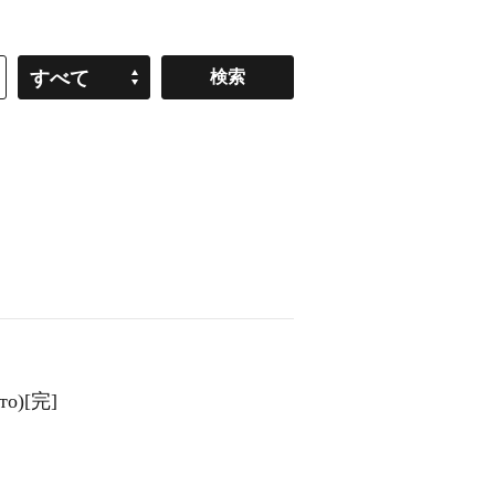
すべて
́то)[完]