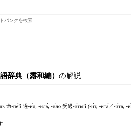
ア語辞典（露和編）
の解説
-пе́й 過-и́л, -ила́, -и́ло 受過-и́тый (-и́т, -ита́／-и́та, -и
す