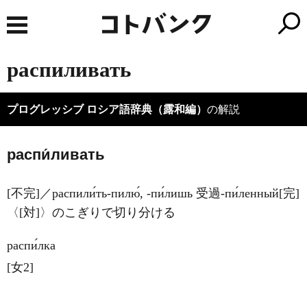
распиливать
プログレッシブ ロシア語辞典（露和編）
の解説
распи́ливать
[不完]／распили́ть-пилю́, -пи́лишь 受過-пи́ленный[完]
〈[対]〉のこぎりで切り分ける
распи́лка
[女2]