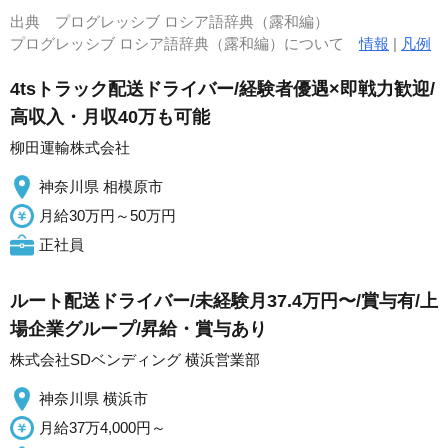
出典
プログレッシブ ロシア語辞典（露和編）
プログレッシブ ロシア語辞典（露和編）について
情報
|
凡例
4tsトラック配送ドライバー/経験者優遇×即戦力歓迎/
高収入・月収40万も可能
柳田運輸株式会社
神奈川県 相模原市
月給30万円～50万円
正社員
ルート配送ドライバー/未経験月37.4万円〜/賞与有/上
場企業グループ/昇給・賞与あり
株式会社SDベンディング 横浜営業部
神奈川県 横浜市
月給37万4,000円～