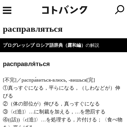
расправляться
プログレッシブ ロシア語辞典（露和編）
の解説
расправля́ться
[不完]／распра́виться-влюсь, -вишься[完]
①真っすぐになる，平らになる，（しわなどが）伸
びる
②（体の部位が）伸びる，真っすぐになる
③〈с[造]〉…に制裁を加える，…を懲罰する
④((話))〈с[造]〉…を処理する，片付ける；〈食べ物