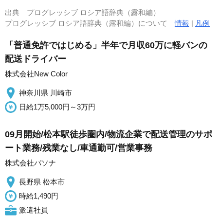
出典
プログレッシブ ロシア語辞典（露和編）
プログレッシブ ロシア語辞典（露和編）について
情報
|
凡例
「普通免許ではじめる」半年で月収60万に軽バンの
配送ドライバー
株式会社New Color
神奈川県 川崎市
日給1万5,000円～3万円
09月開始/松本駅徒歩圏内/物流企業で配送管理のサポ
ート業務/残業なし/車通勤可/営業事務
株式会社パソナ
長野県 松本市
時給1,490円
派遣社員