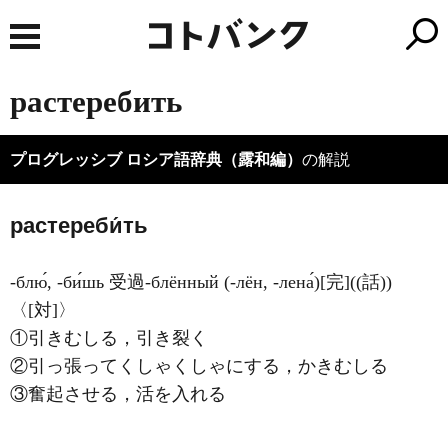
растеребить
プログレッシブ ロシア語辞典（露和編）
の解説
растереби́ть
-блю́, -би́шь 受過-блённый (-лён, -лена́)[完]((話))
〈[対]〉
①引きむしる，引き裂く
②引っ張ってくしゃくしゃにする，かきむしる
③奮起させる，活を入れる