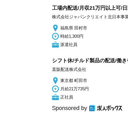
工場内配送/月収21万円以上可/日
株式会社ジャパンクリエイト北日本事
福島県 田村市
時給1,300円
派遣社員
シフト休/チルド製品の配送/働
直販配送株式会社
東京都 町田市
月給21万735円
正社員
Sponsored by