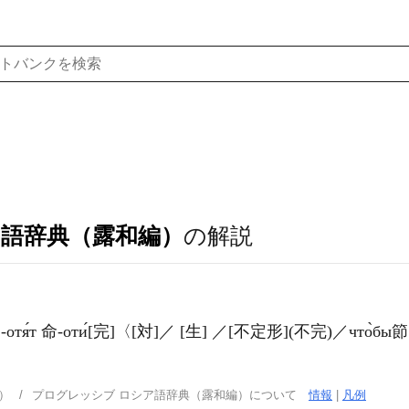
ア語辞典（露和編）
の解説
оти́те, -отя́т 命-оти́[完]〈[対]／ [生] ／[不定形]
(不完)
／что̀
）
プログレッシブ ロシア語辞典（露和編）について
情報
|
凡例