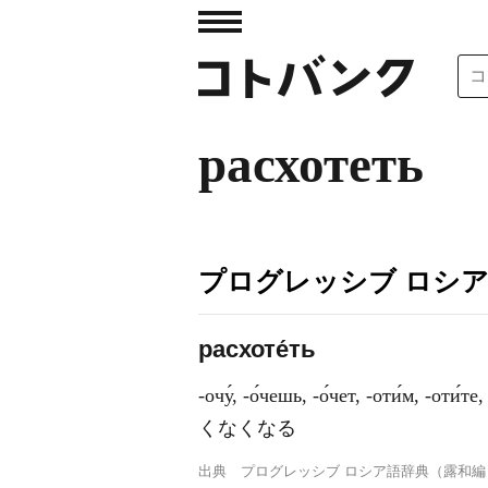
расхотеть
プログレッシブ ロシ
расхоте́ть
-очу́, -о́чешь, -о́чет, -оти́м, -
くなくなる
出典
プログレッシブ ロシア語辞典（露和編