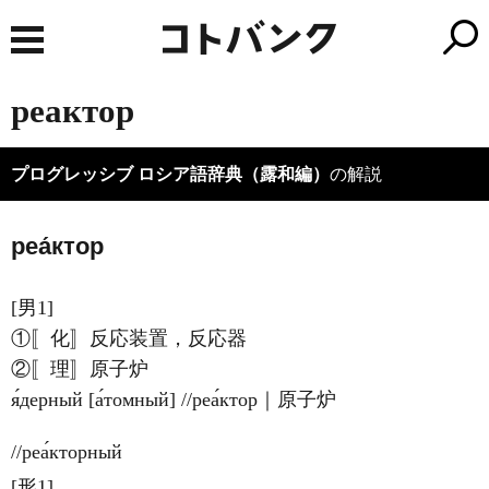
реактор
プログレッシブ ロシア語辞典（露和編）
の解説
реа́ктор
[男1]
①〚化〛反応装置，反応器
②〚理〛原子炉
я́дерный [а́томный] //реа́ктор｜原子炉
//реа́кторный
[形1]