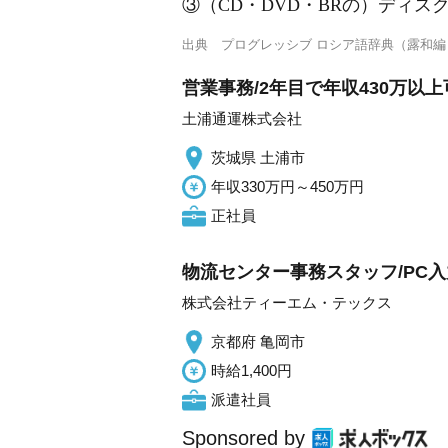
③（CD・DVD・BRの）ディス
出典
プログレッシブ ロシア語辞典（露和編
営業事務/2年目で年収430万以上
土浦通運株式会社
茨城県 土浦市
年収330万円～450万円
正社員
物流センター事務スタッフ/PC
株式会社ティーエム・テックス
京都府 亀岡市
時給1,400円
派遣社員
Sponsored by