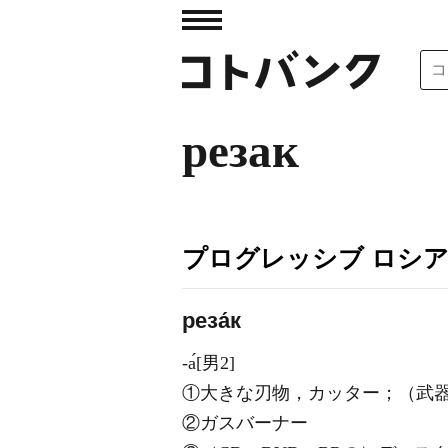
резак
プログレッシブ ロシ
реза́к
-а́[男2]
①大きな刃物，カッター；（武
②ガスバーナー