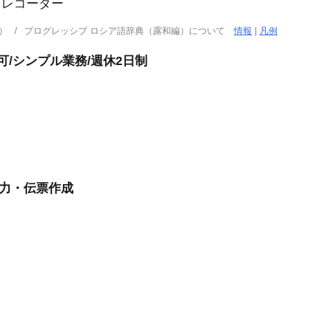
クレコーダー
）
プログレッシブ ロシア語辞典（露和編）について
情報
|
凡例
可/シンプル業務/週休2日制
入力・伝票作成