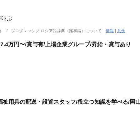
で叫ぶ
）
プログレッシブ ロシア語辞典（露和編）について
情報
|
凡例
7.4万円〜/賞与有/上場企業グループ/昇給・賞与あり
福祉用具の配送・設置スタッフ/役立つ知識を学べる/岡