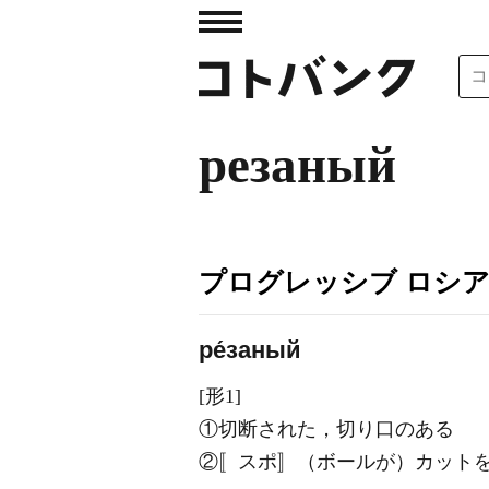
резаный
プログレッシブ ロシ
ре́заный
[形1]
①切断された，切り口のある
②〚スポ〛（ボールが）カット