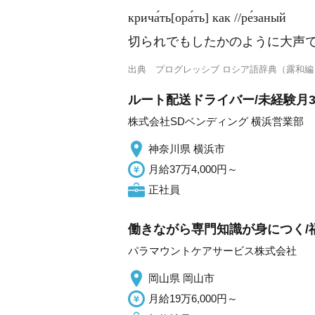
крича́ть[ора́ть] как //ре́заный
切られでもしたかのように大声
出典
プログレッシブ ロシア語辞典（露和編
ルート配送ドライバー/未経験月3
株式会社SDベンディング 横浜営業部
神奈川県 横浜市
月給37万4,000円～
正社員
働きながら専門知識が身につく/
パラマウントケアサービス株式会社
岡山県 岡山市
月給19万6,000円～