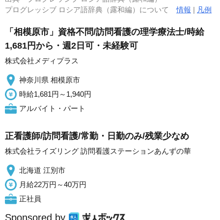
プログレッシブ ロシア語辞典（露和編）について
情報
|
凡例
「相模原市」資格不問/訪問看護の理学療法士/時給
1,681円から・週2日可・未経験可
株式会社メディプラス
神奈川県 相模原市
時給1,681円～1,940円
アルバイト・パート
正看護師/訪問看護/常勤・日勤のみ/残業少なめ
株式会社ライズリング 訪問看護ステーションあんずの華
北海道 江別市
月給22万円～40万円
正社員
Sponsored by