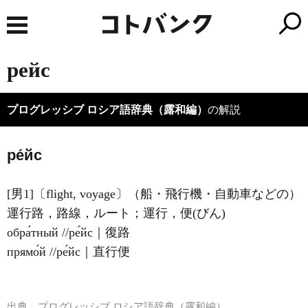
рейс
プログレッシブ ロシア語辞典（露和編）
の解説
ре́йс
[男1]〔flight, voyage〕（船・飛行機・自動車などの）
運行路，路線，ルート；運行，便(びん)
обра́тный //ре́йс｜復路
прямо́й //ре́йс｜直行便
出典
プログレッシブ ロシア語辞典（露和編）