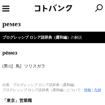
ремез
プログレッシブ ロシア語辞典（露和編）
の解説
ре́мез
[男1]〚鳥〛ツリスガラ
出典
プログレッシブ ロシア語辞典（露和編）
プログレッシブ ロシア語辞典（露和編）について
情報
|
凡例
「東京」営業職