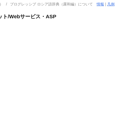
）
プログレッシブ ロシア語辞典（露和編）について
情報
|
凡例
ト/Webサービス・ASP