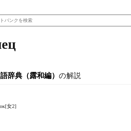
нец
ア語辞典（露和編）
の解説
ок[女2]