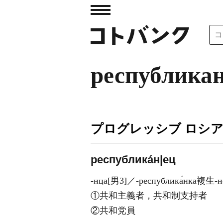
республика
プログレッシブ ロシ
республика́н|ец
-нца[男3]／‐республика́нка複生-н
①共和主義者，共和制支持者
②共和党員