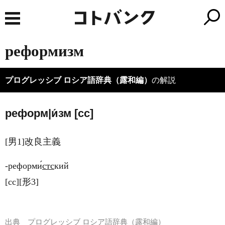
реформизм
プログレッシブ ロシア語辞典（露和編）
の解説
реформ|и́зм [сс]
[男1]改良主義
‐реформи́
стс
кий
[сс][形3]
出典
プログレッシブ ロシア語辞典（露和編）