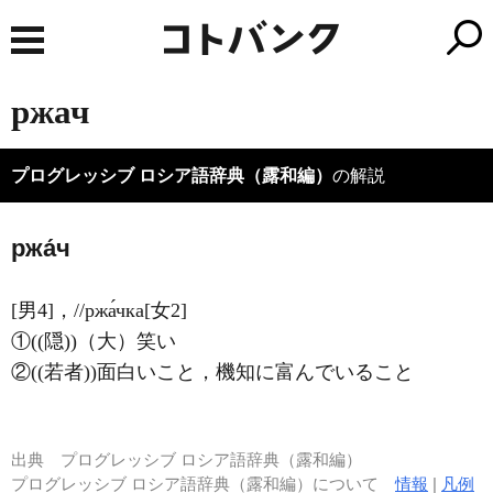
ржач
プログレッシブ ロシア語辞典（露和編）
の解説
ржа́ч
[男4]，//ржа́чка[女2]
①((隠))（大）笑い
②((若者))面白いこと，機知に富んでいること
出典
プログレッシブ ロシア語辞典（露和編）
プログレッシブ ロシア語辞典（露和編）について
情報
|
凡例