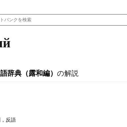
ий
ア語辞典（露和編）
の解説
辞疑問，反語