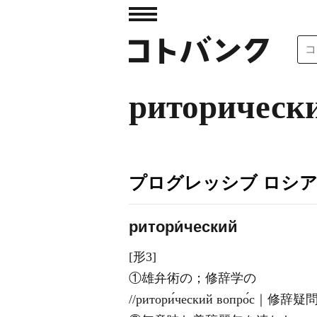
риторическ
プログレッシブ ロシ
ритори́ческий
[形3]
①雄弁術の；修辞学の
//ритори́ческий вопро́с｜修