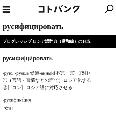
русифицировать
プログレッシブ ロシア語辞典（露和編）
の解説
русифи|ци́ровать
-рую, -руешь 受過-анный[不完・完]〈[対]〉
①（言語・習慣などの面で）ロシア化する
②〚コン〛ロシア語に対応させる
‐русифика́ция
[女9]