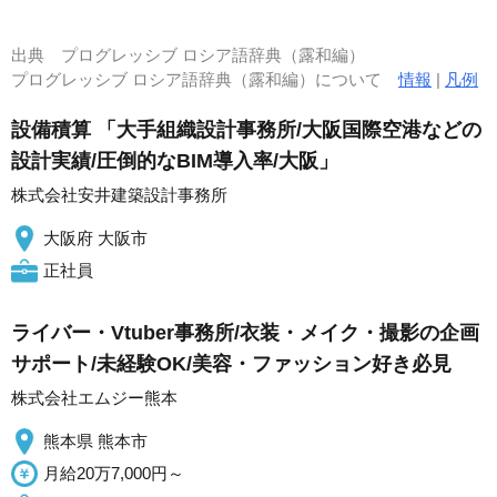
出典
プログレッシブ ロシア語辞典（露和編）
プログレッシブ ロシア語辞典（露和編）について
情報
|
凡例
設備積算 「大手組織設計事務所/大阪国際空港などの
設計実績/圧倒的なBIM導入率/大阪」
株式会社安井建築設計事務所
大阪府 大阪市
正社員
ライバー・Vtuber事務所/衣装・メイク・撮影の企画
サポート/未経験OK/美容・ファッション好き必見
株式会社エムジー熊本
熊本県 熊本市
月給20万7,000円～